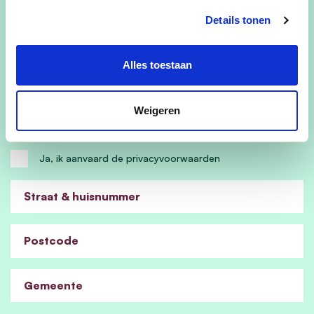
Details tonen
E-mailadres
Alles toestaan
Ja, ik wens de cd&v nieuwsbrief te ontvangen
Weigeren
Ja, cd&v mag me contacteren voor zaken aangaande dit
evenement
Ja, ik aanvaard de privacyvoorwaarden
Straat & huisnummer
Postcode
Gemeente