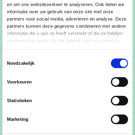
Kontich. Graag vooraf inschrijven als jij er die
en om ons websiteverkeer te analyseren. Ook delen we
avond wil bij zijn.
informatie over uw gebruik van onze site met onze
partners voor social media, adverteren en analyse. Deze
partners kunnen deze gegevens combineren met andere
informatie die u aan ze heeft verstrekt of die ze hebben
Voordien ben je welkom met al onze kopstukken
verzameld op basis van uw gebruik van hun services.
in Brussel. Bij een frietje wachten we de eerste
resultaten af. Voor de bijeenkomst in Brussel kan
Toestemmingsselectie
u zich
hier
inschrijven.
Noodzakelijk
Kom jij ook?
Voorkeuren
Voornaam
Statistieken
Achternaam
Marketing