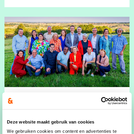
11/07/24
19 sterke kandidaten: jonge
lijsttrekker, gedreven
Deze website maakt gebruik van cookies
vrouwen, veel nieuwkomers
We gebruiken cookies om content en advertenties te