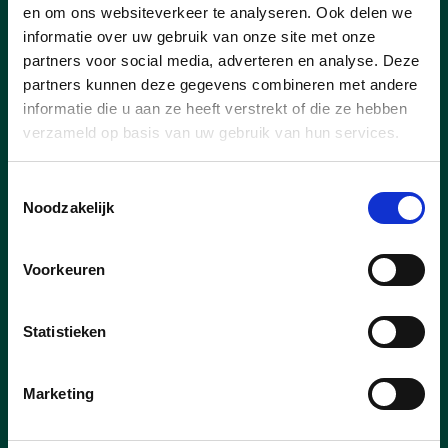
en om ons websiteverkeer te analyseren. Ook delen we
informatie over uw gebruik van onze site met onze
partners voor social media, adverteren en analyse. Deze
partners kunnen deze gegevens combineren met andere
informatie die u aan ze heeft verstrekt of die ze hebben
verzameld op basis van uw gebruik van hun services.
Toestemmingsselectie
Noodzakelijk
03/06/25
Voorkeuren
Riemst Leefbaarheid te
vergroten.
Statistieken
We nemen onze dorpskernen verder
onder handen om de leefbaarheid te
Marketing
vergroten en streven we naar een
kwaliteitsvolle dienstverlening die de