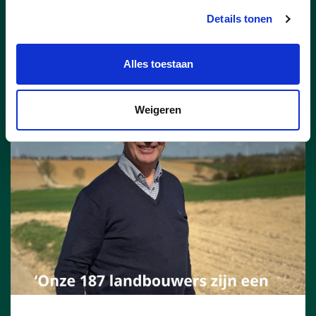
Riemstenaar op de eerste
plaats zet.
Details tonen
lees meer
Alles toestaan
JOEL L'HOEST
Weigeren