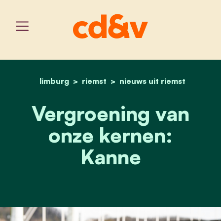
limburg
riemst
home
nieuws uit riemst
vergroening van onze ke
Vergroening van
onze kernen:
Kanne