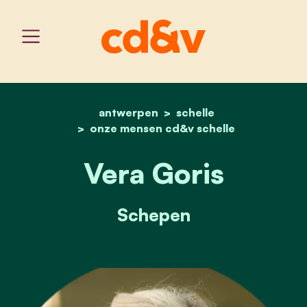
antwerpen
home
vera goris
schelle
onze mensen cd&v schelle
Vera Goris
Schepen