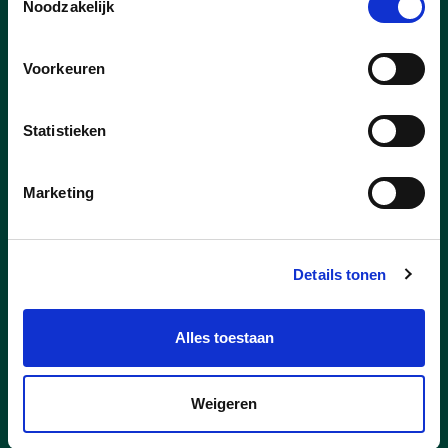
Noodzakelijk
Sint-Pieterskerk Galmaarden
Op 2 mei 2024 starten de
Voorkeuren
restauratiewerken aan de Sint-Pieterskerk
van Galmaarden. E
en lang en
complex
verhaal wordt nu in uitvoering gebracht.
Statistieken
lees meer
Marketing
Details tonen
Alles toestaan
Weigeren