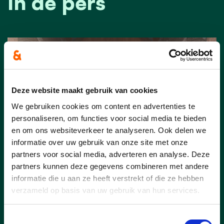
In de pers
Deze website maakt gebruik van cookies
We gebruiken cookies om content en advertenties te
personaliseren, om functies voor social media te bieden
en om ons websiteverkeer te analyseren. Ook delen we
informatie over uw gebruik van onze site met onze
partners voor social media, adverteren en analyse. Deze
partners kunnen deze gegevens combineren met andere
19/04/24
informatie die u aan ze heeft verstrekt of die ze hebben
verzameld op basis van uw gebruik van hun services.
Kerk Galmaarden
Toestemmingsselectie
Start van de restauratiewerken van de