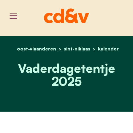
oost-vlaanderen
sint-niklaas
home
vaderdagetentje 2025
kalender
Vaderdagetentje
2025