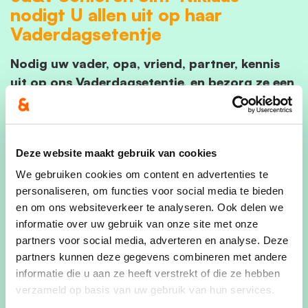
nodigt U allen uit op haar
Vaderdagsetentje
Nodig uw vader, opa, vriend, partner, kennis
uit op ons Vaderdagsetentje, en bezorg ze een
fijne dag, samen met u.
Deze website maakt gebruik van cookies
Wanneer?
We gebruiken cookies om content en advertenties te
Op Pinkstermaandag 9 juni 2025
personaliseren, om functies voor social media te bieden
12u30 - Deuren open 12u00
en om ons websiteverkeer te analyseren. Ook delen we
informatie over uw gebruik van onze site met onze
Waar?
partners voor social media, adverteren en analyse. Deze
Parochiezaal Puivelde | Kemzekestraat 18 | 9111
partners kunnen deze gegevens combineren met andere
Puivelde
informatie die u aan ze heeft verstrekt of die ze hebben
verzameld op basis van uw gebruik van hun services.