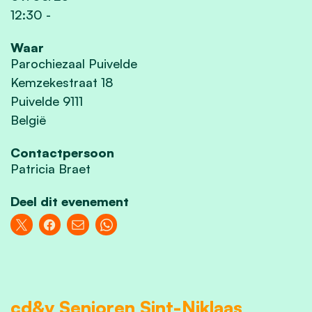
12:30
-
Waar
Parochiezaal Puivelde
Kemzekestraat 18
Puivelde 9111
België
Contactpersoon
Patricia Braet
Deel dit evenement
cd&v Senioren Sint-Niklaas