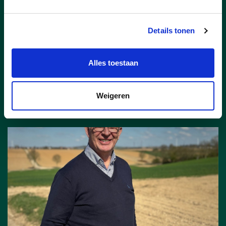
onder handen om de leefbaarheid te
vergroten en streven we naar een
kwaliteitsvolle dienstverlening die de
Details tonen
Riemstenaar op de eerste
plaats zet.
lees meer
Alles toestaan
JOEL L'HOEST
Weigeren