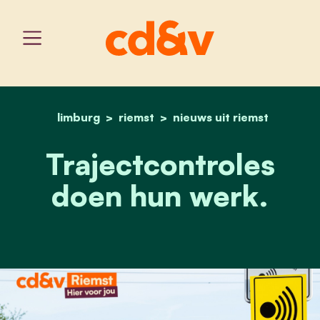
limburg
riemst
home
nieuws uit riemst
trajectcontroles doen hu
Trajectcontroles
doen hun werk.