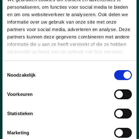
personaliseren, om functies voor social media te bieden
en om ons websiteverkeer te analyseren. Ook delen we
informatie over uw gebruik van onze site met onze
partners voor social media, adverteren en analyse. Deze
partners kunnen deze gegevens combineren met andere
informatie die u aan ze heeft verstrekt of die ze hebben
verzameld op basis van uw gebruik van hun services.
Toestemmingsselectie
Noodzakelijk
Voorkeuren
03/06/25
Riemst Leefbaarheid te
Statistieken
vergroten.
Marketing
We nemen onze dorpskernen verder