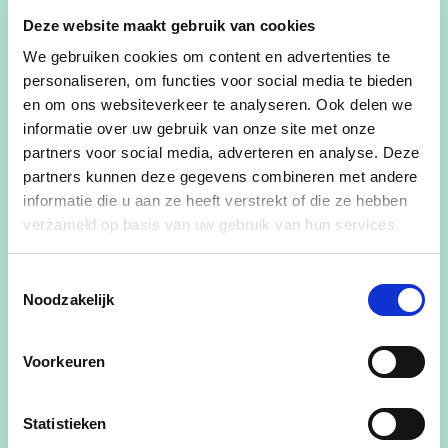
Deze website maakt gebruik van cookies
We gebruiken cookies om content en advertenties te
Een
gemeenschap
ontwikkelen die
hecht
,
warm
personaliseren, om functies voor social media te bieden
en
leefbaar
is, is naast een
droom
ook een
doel
en om ons websiteverkeer te analyseren. Ook delen we
geworden.
informatie over uw gebruik van onze site met onze
partners voor social media, adverteren en analyse. Deze
partners kunnen deze gegevens combineren met andere
Mijn visie omvat het luisteren naar de zorgen en
informatie die u aan ze heeft verstrekt of die ze hebben
noden van de inwoners en het streven naar
verzameld op basis van uw gebruik van hun services.
concrete oplossingen voor lokale problemen.
Toestemmingsselectie
Door de nadruk te leggen op transparantie,
Noodzakelijk
integriteit, en respect voor alle inwoners, wil ik
bijdragen aan een gemeente waar mensen zich
Voorkeuren
thuis voelen en waar iedereen betrokken is bij het
beleid​
Statistieken