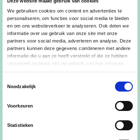
Deze website maakt gebruik van cookies
beroep.
We gebruiken cookies om content en advertenties te
personaliseren, om functies voor social media te bieden
Al heel mijn leven ben ik actief in het
en om ons websiteverkeer te analyseren. Ook delen we
verenigingsleven. Als kind en jongvolwassene was
informatie over uw gebruik van onze site met onze
ik bij de Scouts in Serskamp. Toen ik met mijn
partners voor social media, adverteren en analyse. Deze
echtgenote Belinda Huylebroeck enkele jaren in
partners kunnen deze gegevens combineren met andere
Kwatrecht woonde, was ik er bestuurslid bij de
informatie die u aan ze heeft verstrekt of die ze hebben
KWB. Nu ben ik alweer 9 jaar actief als
verzameld op basis van uw gebruik van hun services.
geëngageerd vrijwilliger in het bestuur van ons
Davidsfonds.
Toestemmingsselectie
Noodzakelijk
Ik ben best fier dat ik met de
belevingstentoonstelling KIDMIE onze mooie
Voorkeuren
gemeente sterk op de kaart plaats als cultuur- en
kunstgemeente. Dit jaar is KIDMIE aan zijn vierde
Statistieken
editie toe en opnieuw ben ik curator en
organisator. Zelf maak ik ook kunst. Ik verwijs in