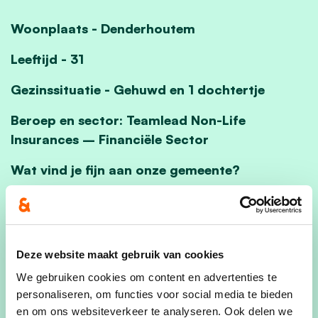
Woonplaats - Denderhoutem
Leeftijd - 31
Gezinssituatie - Gehuwd en 1 dochtertje
Beroep en sector: Teamlead Non-Life
Insurances – Financiële Sector
Wat vind je fijn aan onze gemeente?
De ongebreidelde levendigheid binnen het
verenigingsleven.
In welke verenigingen ben je zoal actief?
Deze website maakt gebruik van cookies
VZW KSA Atom, VZW Hand in Hand,
We gebruiken cookies om content en advertenties te
Driekoningengroep Straffen Toebak, bestuurslid
personaliseren, om functies voor social media te bieden
WZC, OLV Ten Rozen
en om ons websiteverkeer te analyseren. Ook delen we