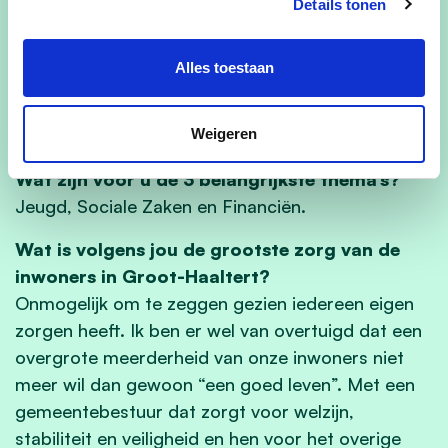
Je favoriete plekje in onze gemeente? En
Details tonen
waarom?
Niet echt één favoriet plekje, maar via mijn
Alles toestaan
looptoertjes kom ik op vele mooie baantjes in
onze gemeente. Het mooie uitzicht verlicht in
Weigeren
ieder geval “de pijn”
Wat zijn voor u de 3 belangrijkste thema’s?
Jeugd, Sociale Zaken en Financiën.
Wat is volgens jou de grootste zorg van de
inwoners in Groot-Haaltert?
Onmogelijk om te zeggen gezien iedereen eigen
zorgen heeft. Ik ben er wel van overtuigd dat een
overgrote meerderheid van onze inwoners niet
meer wil dan gewoon “een goed leven”. Met een
gemeentebestuur dat zorgt voor welzijn,
stabiliteit en veiligheid en hen voor het overige