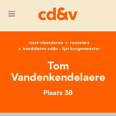
west-vlaanderen
home
tom vandenkendelaere
roeselare
kandidaten cd&v - lijst burgemeester
Tom
Vandenkendelaere
Plaats 38