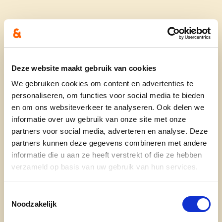
Wie ben je?
40 jaar al een geboren en getogen Roeselarenaar.
Als gemeenteraadslid zette ik me de voorbije
Deze website maakt gebruik van cookies
jaren in tegen zwerfvuil en voor meer netheid in
We gebruiken cookies om content en advertenties te
onze stad. In 2020 mocht ik als vervanger van
personaliseren, om functies voor social media te bieden
Nathalie Muylle even van het schepenambt
en om ons websiteverkeer te analyseren. Ook delen we
informatie over uw gebruik van onze site met onze
proeven. Daarnaast kan je mij vooral kennen als
partners voor social media, adverteren en analyse. Deze
uittredend Europees Parlementslid of van op de
partners kunnen deze gegevens combineren met andere
supportersbanken van mijn geliefkoosde
informatie die u aan ze heeft verstrekt of die ze hebben
volleybalteam Knack Roeselare. Als papa van
verzameld op basis van uw gebruik van hun services.
César, Marcel en August zie je me aan de
schoolpoort van De Verrekijker, in het zwembad
Toestemmingsselectie
van Sportoase of naast het hockeyterrein van de
Noodzakelijk
Roeselare Rangers. Als man van Marlies De