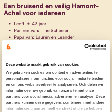
Een bruisend en veilig Hamont-
Achel voor iedereen
Leeftijd: 43 jaar
Partner van: Tine Scheelen
Papa van: Lauren en Leander
Beroep: Projectcoördinator Proximus
Huisdieren: Poes (Luna) en Konijn (Kiwi)
Thuis vormen we een warm gezin van vier. Mijn
Deze website maakt gebruik van cookies
vrouw Tine Scheelen is mijn toeverlaat en samen
We gebruiken cookies om content en advertenties te
zijn we trotse ouders van Lauren en Leander. In
personaliseren, om functies voor social media te bieden
het weekend volg ik alle wedstrijden van mijn
en om ons websiteverkeer te analyseren. Ook delen we
kinderen bij Tectum Achel en Achel V.V. waar
informatie over uw gebruik van onze site met onze
Lauren en Leander het beste van zichzelf geven.
partners voor social media, adverteren en analyse. Deze
Ikzelf ben tot en met afgelopen schooljaar lid
partners kunnen deze gegevens combineren met andere
geweest van het bestuur van de ouderraad van
informatie die u aan ze heeft verstrekt of die ze hebben