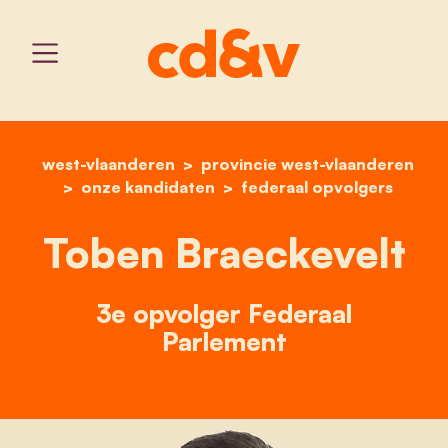
west-vlaanderen
provincie west-vlaanderen
home
toben braeckevelt
onze kandidaten
federaal opvolgers
Toben Braeckevelt
3e opvolger Federaal
Parlement