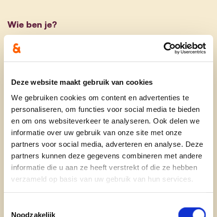
Wie ben je?
Ik ben Toben Braeckevelt en samen met mijn
echtgenote Aurelie Debaene woon ik in
Oostkamp. In het dagelijkse leven ben ik
Deze website maakt gebruik van cookies
ambtenaar bij de FOD Financiën in Brugge en
schepen van patrimonium en aankoopbeleid in de
We gebruiken cookies om content en advertenties te
personaliseren, om functies voor social media te bieden
gemeente Oostkamp. In het verleden was ik actief
en om ons websiteverkeer te analyseren. Ook delen we
als parlementair medewerker voor Sabine de
informatie over uw gebruik van onze site met onze
Bethune. Ondertussen ben ik ook actief als lid van
partners voor social media, adverteren en analyse. Deze
de nationale partijraad en het West-Vlaams
partners kunnen deze gegevens combineren met andere
provinciaal bestuur. Naast mijn professionele
informatie die u aan ze heeft verstrekt of die ze hebben
activiteiten kan je mij terugvinden in het
verzameld op basis van uw gebruik van hun services.
Feestcomité Moerbrugge als bestuurslid en zet ik
mij als vrijwilliger in bij talloze activiteiten met als
Toestemmingsselectie
hoofddoel om mensen te helpen en te zorgen
Noodzakelijk