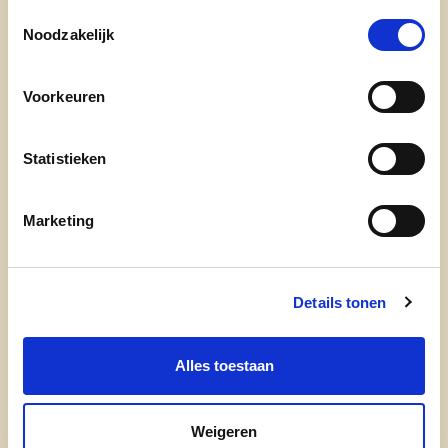
Toestemmingsselectie
Noodzakelijk
cd&v Tielt
Voorkeuren
Statistieken
Marketing
Details tonen
onze partij
Alles toestaan
doe mee
contact
Weigeren