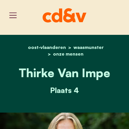
oost-vlaanderen
home
thirke van impe
waasmunster
onze mensen
Thirke Van Impe
Plaats 4