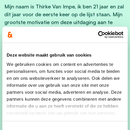
Mijn naam is Thirke Van Impe, ik ben 21 jaar en zal
dit jaar voor de eerste keer op de lijst staan. Mijn
grootste motivatie om deze uitdaging aan te
gaan, is om iets te betekenen voor de jeugd uit
Waasmunster. Zelf ben ik al heel mijn leven lid van
Scouts Waasmunster, waar ik nu ook
groepsleiding ben. Met een grote passie voor het
Deze website maakt gebruik van cookies
organiseren van evenementen en het entertainen
We gebruiken cookies om content en advertenties te
van jongeren vind ik bij de scouts mijn tweede
personaliseren, om functies voor social media te bieden
thuis. Ik hecht zelf dan ook veel belang aan een
en om ons websiteverkeer te analyseren. Ook delen we
gemeente die zich mee engageert voor de jeugd.
informatie over uw gebruik van onze site met onze
Daarom ben ik ook al enkele jaren lid van de
partners voor social media, adverteren en analyse. Deze
partners kunnen deze gegevens combineren met andere
jeugdraad in Waasmunster.
informatie die u aan ze heeft verstrekt of die ze hebben
Naast scouts spendeer ik ook vele uren op het
verzameld op basis van uw gebruik van hun services.
hockeyveld. De perfecte plek waar ik mijn energie
en enthousiasme kwijt kan. Recent behaalde ik
Toestemmingsselectie