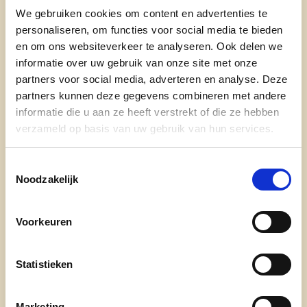
Momenteel ben ik gemeenteraadslid, actief als
We gebruiken cookies om content en advertenties te
voorzitter van Wijs Grijs, de cd&v-
personaliseren, om functies voor social media te bieden
en om ons websiteverkeer te analyseren. Ook delen we
Seniorenwerking van Roeselare en lid van het
informatie over uw gebruik van onze site met onze
provinciaal en nationaal bestuur cd&v-Senioren.
partners voor social media, adverteren en analyse. Deze
Ik voel me niet OUD, noch OUT en wil er hard
partners kunnen deze gegevens combineren met andere
blijven tegenaan gaan. Uitdagingen zijn er
informatie die u aan ze heeft verstrekt of die ze hebben
voldoende!
verzameld op basis van uw gebruik van hun services.
Waarom ben je kandidaat?
Toestemmingsselectie
Noodzakelijk
Als 'senior on the move' wil ik mijn ervaring laten
spreken, bruggen bouwen tussen generaties en
de échte zorgen van mensen begrijpen. Mijn
Voorkeuren
focus? Veiligheid, waterbeheersing, ouderen- en
wijkenbeleid - voor een Roeselare waar iedereen
Statistieken
gehoord en gewaardeerd wordt, ongeacht
leeftijd.
Marketing