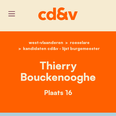
west-vlaanderen
home
thierry bouckenooghe
roeselare
kandidaten cd&v - lijst burgemeester
Thierry
Bouckenooghe
Plaats 16