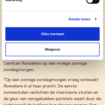
Dromen, denken, durven,
Details tonen
doen en doorzetten.
Alles toestaan
Weigeren
Wat is jouw favoriete plekje in Roeselare?
Centrum Roeselare op een vroege zonnige
zondagmorgen.
"Op een zonnige zondagmorgen vroeg ontwaakt
Roeselare in al haar pracht. De eerste
zonnestralen verlichten de charmante straten en
de geur van versgebakken pistolets waait door de
lucht terwijl de bakkers hun deuren openen. Een