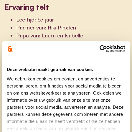
Ervaring telt
Leeftijd: 67 jaar
Partner van: Riki Pinxten
Papa van: Laura en Isabelle
Nonno van: Naut
Beroep: Gepensioneerd
Huisdier: Hondje Fifi
Sterkste eigenschap: vooruitziend
Deze website maakt gebruik van cookies
We gebruiken cookies om content en advertenties te
Als men ‘Theo Schuurmans’ en ‘Hamont-Achel’
personaliseren, om functies voor social media te bieden
zegt, dan lijkt dat bijna hetzelfde. Mijn politiek pad
en om ons websiteverkeer te analyseren. Ook delen we
startte in 1983. Toen actief in KLJ,
informatie over uw gebruik van onze site met onze
speelpleinwerking en voorzitter van de
partners voor social media, adverteren en analyse. Deze
Jeugdraad. In de gemeenteraad zetel ik al 42 jaar.
partners kunnen deze gegevens combineren met andere
informatie die u aan ze heeft verstrekt of die ze hebben
Maar mijn politieke tentakels reikten verder en
verzameld op basis van uw gebruik van hun services.