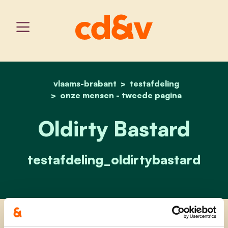
vlaams-brabant
home
oldirty bastard
testafdeling
onze mensen - tweede pagina
Oldirty Bastard
testafdeling_oldirtybastard