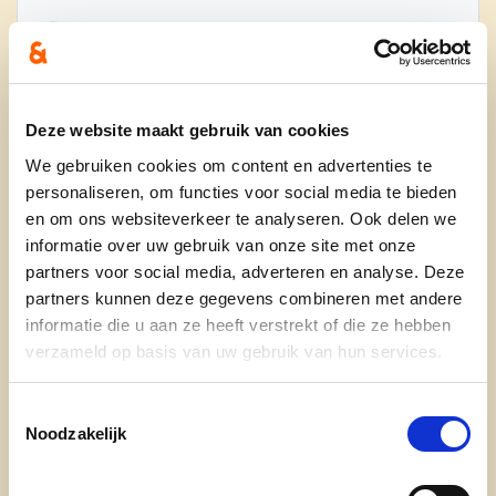
Marijke Pante
published this page
5
months ago
Deze website maakt gebruik van cookies
We gebruiken cookies om content en advertenties te
personaliseren, om functies voor social media te bieden
en om ons websiteverkeer te analyseren. Ook delen we
Ontdek
informatie over uw gebruik van onze site met onze
partners voor social media, adverteren en analyse. Deze
waarom cd&v
partners kunnen deze gegevens combineren met andere
informatie die u aan ze heeft verstrekt of die ze hebben
onze partij
verzameld op basis van uw gebruik van hun services.
nieuws
Toestemmingsselectie
Noodzakelijk
Engagement