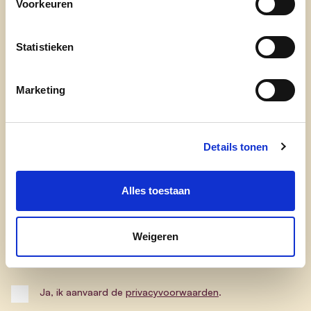
Voorkeuren
onze afdelingen
doe mee
Statistieken
contact
Marketing
Nieuwsbrief
Details tonen
Schrijf je in voor lokaal nieuws.
Alles toestaan
E-mailadres
Weigeren
Postcode
Ja, ik aanvaard de
privacyvoorwaarden
.