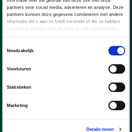
informatie over uw gebruik van onze site met onze
partners voor social media, adverteren en analyse. Deze
partners kunnen deze gegevens combineren met andere
informatie die u aan ze heeft verstrekt of die ze hebben
08/01/26
verzameld op basis van uw gebruik van hun services.
Koning Winter is in het land!
❄️
Toestemmingsselectie
Noodzakelijk
w
interplan Olen: Strooiroutes en
richtlijnen
Voorkeuren
Tijdens de winterperiode zet lokaal
bestuur Olen alles op alles om de
Statistieken
gemeentelijke wegen en fietspaden zo
goed mogelijk sneeuw- en ijsvrij te
houden. Onze strooidiensten van de
Marketing
Technische Dienst staan paraat om zowel
preventief als bij actuele sneeuwval in
actie te komen.
Details tonen