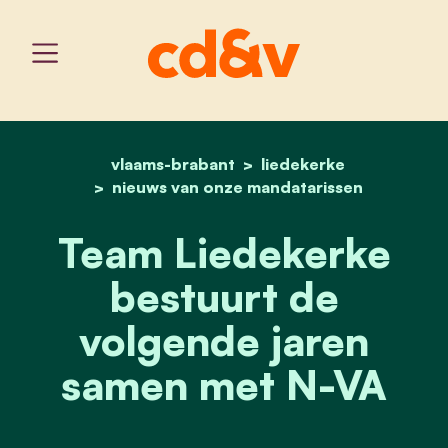
vlaams-brabant
home
team liedekerke bestuurt
liedekerke
nieuws van onze mandatarissen
Team Liedekerke
bestuurt de
volgende jaren
samen met N-VA