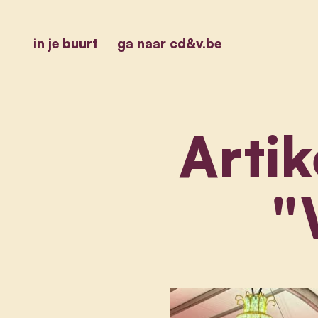
in je buurt
ga naar cd&v.be
Artik
"