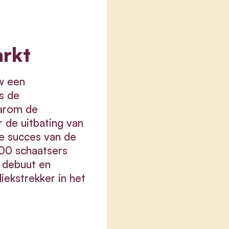
rkt
w een
s de
aarom de
 de uitbating van
te succes van de
000 schaatsers
k debuut en
liekstrekker in het