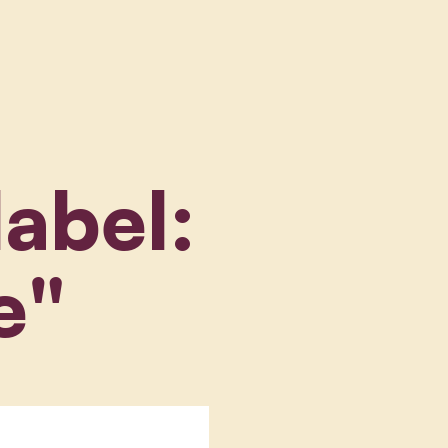
label:
e"