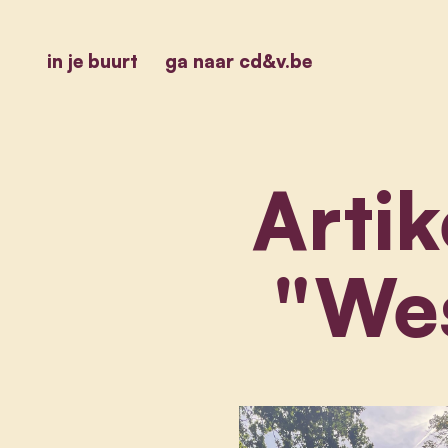
in je buurt
ga naar cd&v.be
Artik
"We