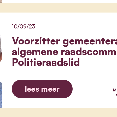
10/09/23
Voorzitter gemeentera
algemene raadscommi
Politieraadslid
lees meer
M