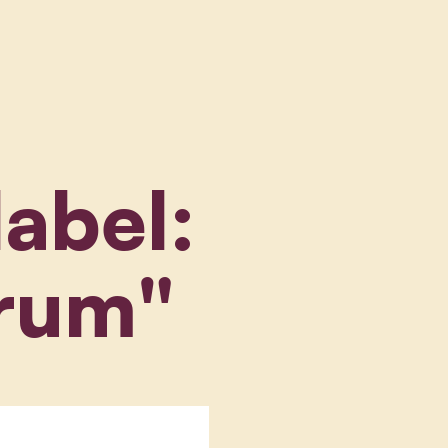
label:
rum"