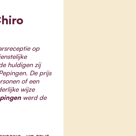
Chiro
arsreceptie op
ienstelijke
de huldigen zij
 Pepingen. De prijs
rsonen of een
erlijke wijze
epingen
werd de