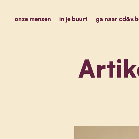
onze mensen
in je buurt
ga naar cd&v.b
Artik