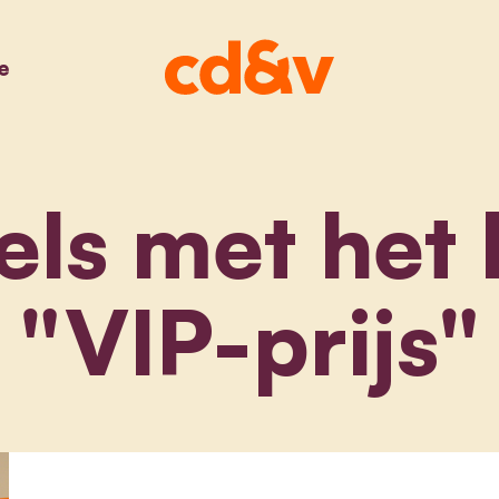
e
els met het 
"VIP-prijs"