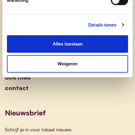
Marketing
waarom cd&v
onze partij
nieuws
Details tonen
Alles toestaan
Engagement
Weigeren
onze afdelingen
doe mee
contact
Nieuwsbrief
Schrijf je in voor lokaal nieuws.