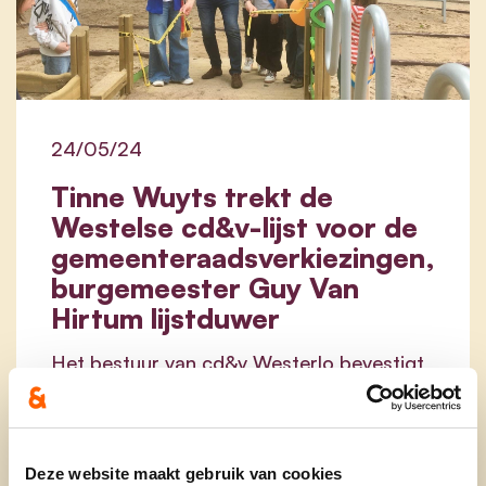
24/05/24
Tinne Wuyts trekt de
Westelse cd&v-lijst voor de
gemeenteraadsverkiezingen,
burgemeester Guy Van
Hirtum lijstduwer
Het bestuur van cd&v Westerlo bevestigt
wat er al een tijdje gefluisterd wordt: voor
het eerst sinds 1994 staat burgemeester
Guy Van Hirtum niet bovenaan de cd&v-
lijst voor de gemeenteraadsverkiezingen.
Deze website maakt gebruik van cookies