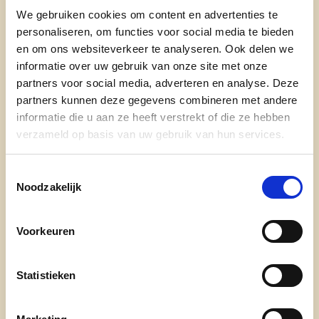
Die eer is op 13 oktober weggelegd voor
We gebruiken cookies om content en advertenties te
Tinne Wuyts, die daarmee de eerste
personaliseren, om functies voor social media te bieden
vrouwelijke Westelse cd&v-lijsttrekker
en om ons websiteverkeer te analyseren. Ook delen we
wordt.
informatie over uw gebruik van onze site met onze
partners voor social media, adverteren en analyse. Deze
partners kunnen deze gegevens combineren met andere
lees meer
informatie die u aan ze heeft verstrekt of die ze hebben
verzameld op basis van uw gebruik van hun services.
GUY VAN HIRTUM
TINNE WUYTS
WESTERLO
Toestemmingsselectie
Noodzakelijk
Voorkeuren
Statistieken
Ontdek