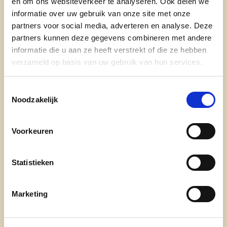
en om ons websiteverkeer te analyseren. Ook delen we
lees meer
informatie over uw gebruik van onze site met onze
partners voor social media, adverteren en analyse. Deze
SENIOREN LAARNE
SENIORENFEEST LAARNE
partners kunnen deze gegevens combineren met andere
informatie die u aan ze heeft verstrekt of die ze hebben
verzameld op basis van uw gebruik van hun services.
Toestemmingsselectie
Noodzakelijk
Voorkeuren
Ontdek
Statistieken
waarom cd&v
onze partij
Marketing
nieuws