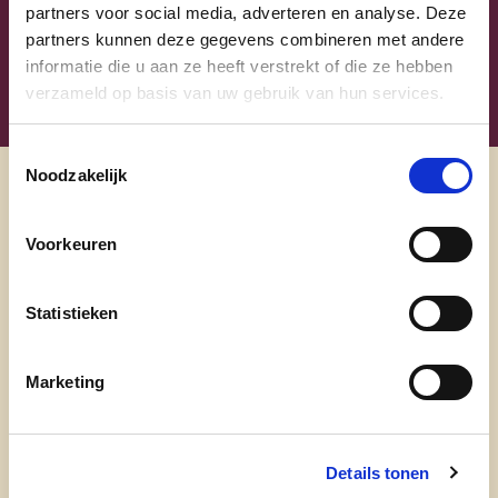
View Jean de Bethune's profile
west vlaanderen
partners voor social media, adverteren en analyse. Deze
partners kunnen deze gegevens combineren met andere
informatie die u aan ze heeft verstrekt of die ze hebben
verzameld op basis van uw gebruik van hun services.
Toestemmingsselectie
Noodzakelijk
Ontdek
Voorkeuren
waarom cd&v
onze partij
Statistieken
nieuws
Marketing
Engagement
Details tonen