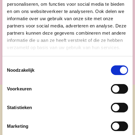
personaliseren, om functies voor social media te bieden
en om ons websiteverkeer te analyseren. Ook delen we
lees meer
informatie over uw gebruik van onze site met onze
partners voor social media, adverteren en analyse. Deze
partners kunnen deze gegevens combineren met andere
WAASMUNSTER
VEILIGHEID
informatie die u aan ze heeft verstrekt of die ze hebben
verzameld op basis van uw gebruik van hun services.
Toestemmingsselectie
Noodzakelijk
Voorkeuren
Ontdek
Statistieken
waarom cd&v
Marketing
onze partij