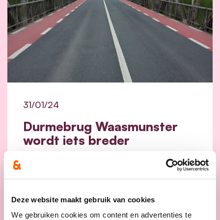
31/01/24
Durmebrug Waasmunster
wordt iets breder
Samen met partijgenoot en burgemeester
Jurgen Bauwens (cd&v) dringt Vlaams
volksvertegenwoordiger Stijn De Roo aan
op de spoedige realisatie van de reeds
Deze website maakt gebruik van cookies
lang beloofde nieuwe Durmebrug in
We gebruiken cookies om content en advertenties te
Waasmunster.