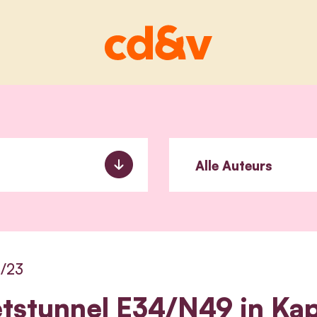
2/23
etstunnel E34/N49 in Kapr