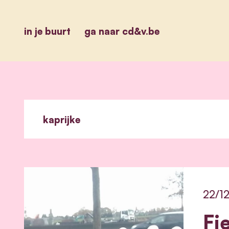
in je buurt
ga naar cd&v.be
22/1
Fi