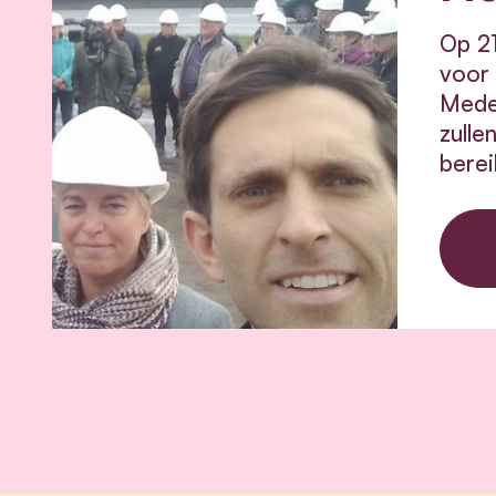
Op 2
voor 
Mede 
zulle
berei