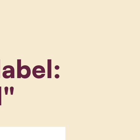
label:
d"