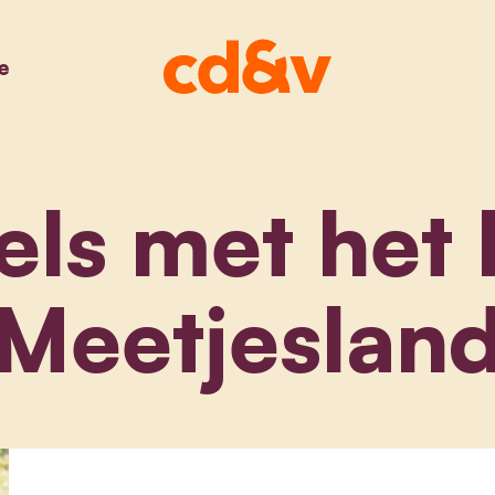
e
els met het 
Meetjeslan