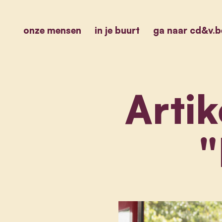
onze mensen
in je buurt
ga naar cd&v.b
Artik
"