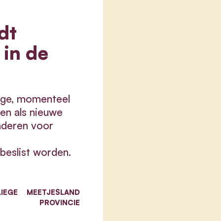
dt
in de
ege, momenteel
en als nieuwe
nderen voor
beslist worden.
IEGE
MEETJESLAND
PROVINCIE