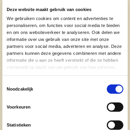
oppositiepartijen cd&v, DVP en N-VA
Deze website maakt gebruik van cookies
konden zich niet vinden in deze voorstellen.
De oppositie stelt de vraag of dit het goede
We gebruiken cookies om content en advertenties te
moment is om nog miljoenen uit te geven
personaliseren, om functies voor social media te bieden
aan megalomane projecten. Ze stellen voor
en om ons websiteverkeer te analyseren. Ook delen we
om het geld beter te investeren in
informatie over uw gebruik van onze site met onze
fietspaden.
partners voor social media, adverteren en analyse. Deze
partners kunnen deze gegevens combineren met andere
informatie die u aan ze heeft verstrekt of die ze hebben
lees meer
verzameld op basis van uw gebruik van hun services.
FINANCIËN
FINANCIEEL BELEID
Toestemmingsselectie
INVESTERINGEN
MEERJARENPLAN
PROJECTEN
Noodzakelijk
Voorkeuren
Statistieken