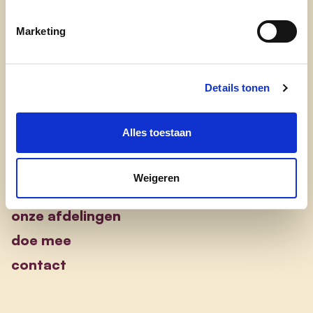
Ontdek
Marketing
waarom cd&v
Details tonen
onze partij
nieuws
Alles toestaan
Engagement
Weigeren
onze afdelingen
doe mee
contact