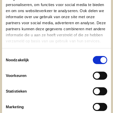
door het bestuur aan het dossier.
personaliseren, om functies voor social media te bieden
en om ons websiteverkeer te analyseren. Ook delen we
informatie over uw gebruik van onze site met onze
lees meer
partners voor social media, adverteren en analyse. Deze
partners kunnen deze gegevens combineren met andere
ADRIAN DE WEERDT
BART BREUGELMANS
informatie die u aan ze heeft verstrekt of die ze hebben
HOF TER LINDEN
THOMAS VAN GORP
verzameld op basis van uw gebruik van hun services.
Toestemmingsselectie
Noodzakelijk
Voorkeuren
Ontdek
Statistieken
waarom cd&v
Marketing
onze partij