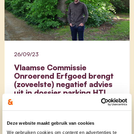
26/09/23
Vlaamse Commissie
Onroerend Erfgoed brengt
(zoveelste) negatief advies
uit in dossier parking HTL
Op 31 augustus 2023 bracht de Vlaamse
Commissie Onroerend Erfgoed nogmaals
het zoveelste negatief advies uit over de
Deze website maakt gebruik van cookies
vergunning voor de aanleg van parking
Hof ter Linden, ondanks de aanpassingen
We gebruiken cookies om content en advertenties te