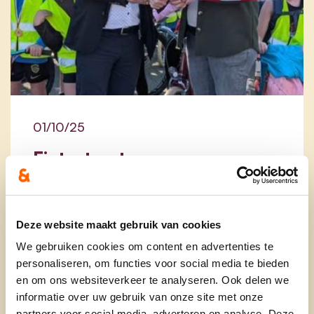
01/10/25
Fietsstraat voor een
veiligere schoolomgeving in
Opoeteren
Deze website maakt gebruik van cookies
lees meer
We gebruiken cookies om content en advertenties te
personaliseren, om functies voor social media te bieden
en om ons websiteverkeer te analyseren. Ook delen we
3680_OPOETEREN
3680_REALISATIE2025_2030
3680_REALISATIEVEILIG
informatie over uw gebruik van onze site met onze
partners voor social media, adverteren en analyse. Deze