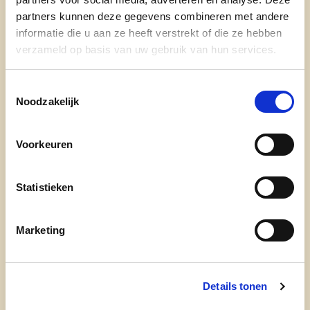
partners kunnen deze gegevens combineren met andere
informatie die u aan ze heeft verstrekt of die ze hebben
verzameld op basis van uw gebruik van hun services.
Toestemmingsselectie
Noodzakelijk
Ontdek
Voorkeuren
waarom cd&v
onze partij
Statistieken
nieuws
Marketing
Engagement
Details tonen
onze afdelingen