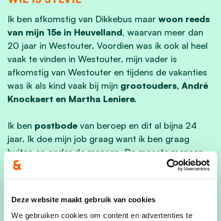
Ik ben afkomstig van Dikkebus maar
woon reeds
van mijn 15e in Heuvelland
, waarvan meer dan
20 jaar in Westouter. Voordien was ik ook al heel
vaak te vinden in Westouter, mijn vader is
afkomstig van Westouter en tijdens de vakanties
was ik als kind vaak bij mijn
grootouders, André
Knockaert en Martha Leniere.
Ik ben
postbode
van beroep en dit al bijna 24
jaar. Ik doe mijn job graag want ik ben graag
buiten en onder de mensen. De meeste mensen
hebben ook wel een vertrouwensrelatie met hun
facteur.
Deze website maakt gebruik van cookies
Ik ben al 20 jaar samen met
Nicolas Parmentier
We gebruiken cookies om content en advertenties te
die afkomstig is van Nieuwkerke. We zijn