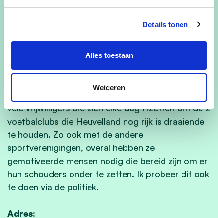
heel mooie, groene gemeente waarvoor we zorg
moeten dragen. Daarnaast vind ik dat met een
Details tonen
betere communicatie, inspraak en wederzijds
respect we veel kunnen verbeteren.
Alles toestaan
Het is belangrijk dat ouderen niet vereenzamen en
dat kinderen een creatieve en/of sportieve
Weigeren
stimulans krijgen. Ik sta vol bewondering voor de
vele vrijwilligers die zich elke dag inzetten om de 2
voetbalclubs die Heuvelland nog rijk is draaiende
te houden. Zo ook met de andere
sportverenigingen, overal hebben ze
gemotiveerde mensen nodig die bereid zijn om er
hun schouders onder te zetten. Ik probeer dit ook
te doen via de politiek.
Adres: