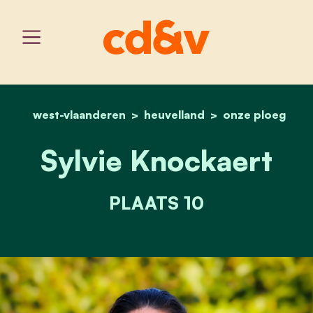
west-vlaanderen
heuvelland
home
sylvie knockaert
onze ploeg
Sylvie Knockaert
PLAATS 10