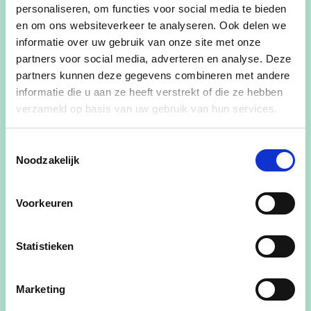
personaliseren, om functies voor social media te bieden
ondertussen al 14 jaar getrouwd en hebben
en om ons websiteverkeer te analyseren. Ook delen we
samen 2 kinderen, Lore (18jaar) en Joren (15jaar).
informatie over uw gebruik van onze site met onze
partners voor social media, adverteren en analyse. Deze
Mijn man voetbalde vroeger bij
FC Westouter.
partners kunnen deze gegevens combineren met andere
Joren voetbalt momenteel bij de U17 van
informatie die u aan ze heeft verstrekt of die ze hebben
SKR/FCW. Lore zwemt competitie bij de Ieperse
verzameld op basis van uw gebruik van hun services.
zwemclub ISWIM. In september studeert ze
verder te Gent (biomedische wetenschappen),
Toestemmingsselectie
Noodzakelijk
Joren gaat naar het 5e middelbaar
(houtbewerking). Ik zit vaak aan de zijlijn te
supporteren bij het voetbal of op de
Voorkeuren
zwemwedstrijden van dochterlief. In mijn vrije tijd
bak ik graag.
Statistieken
Ik ben
raadslid voor het “bijzonder comité
Marketing
voor de sociale dienst (BCSD).
We wonen in een