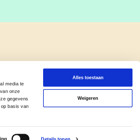
Alles toestaan
al media te
 van onze
Weigeren
deze gegevens
 op basis van
copyright © cd&v
Privacyverklaring
|
Cookie verklaring
ing
Details tonen