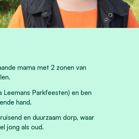
staande mama met 2 zonen van
len.
lla Leemans Parkfeesten) en ben
pende hand.
 bruisend en duurzaam dorp, waar
l jong als oud.