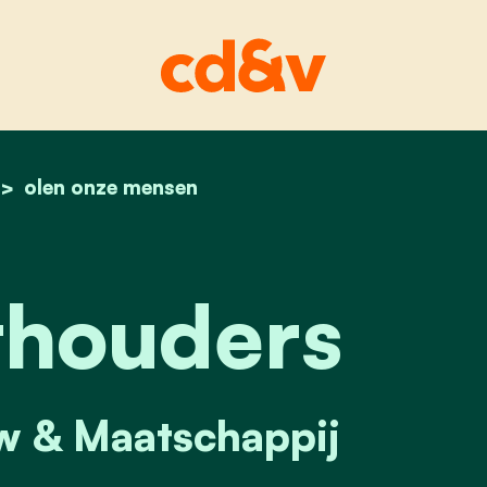
home
olen onze mensen
suzy lathouders
thouders
w & Maatschappij