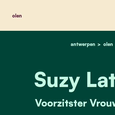
olen
antwerpen
olen
Suzy La
Voorzitster Vrou