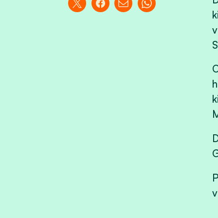
k
v
S
O
h
k
M
D
G
P
v