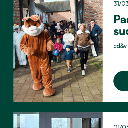
31/0
Pa
su
cd&v
01/0