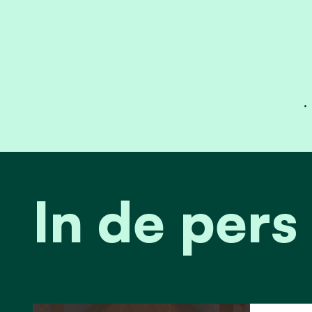
.
In de pers