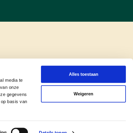
Alles toestaan
al media te
 van onze
Weigeren
deze gegevens
 op basis van
copyright © cd&v
Privacyverklaring
|
Cookie verklaring
ing
Details tonen