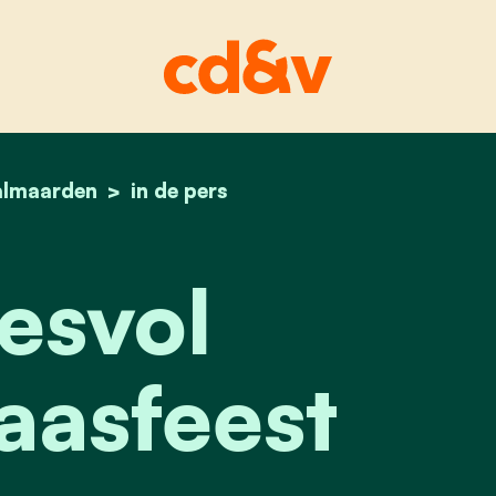
almaarden
home
succesvol sinterklaasfeest
in de pers
esvol
aasfeest