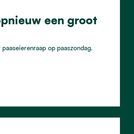
opnieuw een groot
r paaseierenraap op paaszondag.