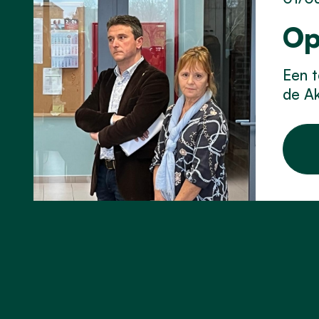
Op
Een t
de Ak