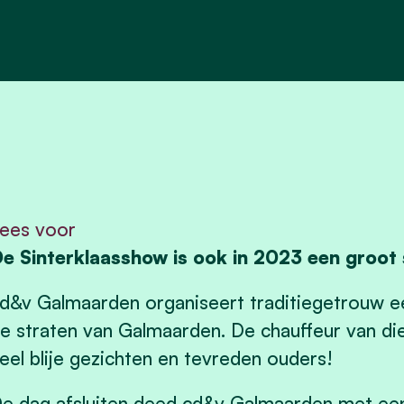
ees voor
e Sinterklaasshow is ook in 2023 een groot
d&v Galmaarden organiseert traditiegetrouw e
e straten van Galmaarden. De chauffeur van die
eel blije gezichten en tevreden ouders!
e dag afsluiten deed cd&v Galmaarden met een