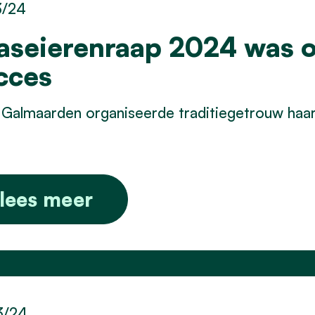
3/24
aseierenraap 2024 was 
cces
 Galmaarden organiseerde traditiegetrouw haa
lees meer
3/24