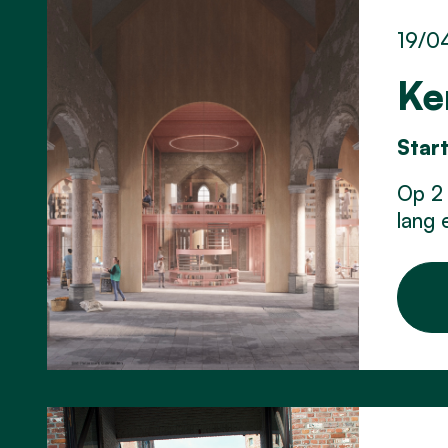
19/0
Ke
Star
Op 2 
lang