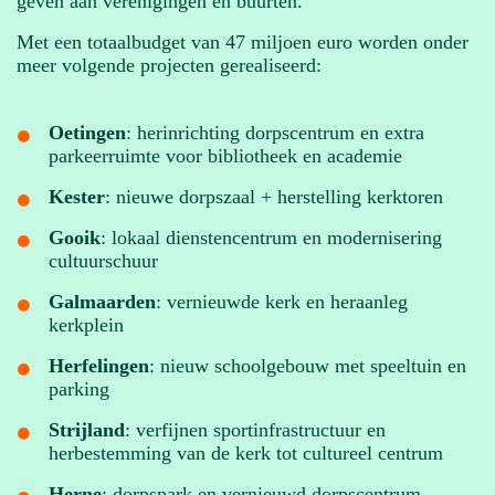
geven aan verenigingen en buurten.
Met een totaalbudget van 47 miljoen euro worden onder
meer volgende projecten gerealiseerd:
Oetingen
: herinrichting dorpscentrum en extra
parkeerruimte voor bibliotheek en academie
Kester
: nieuwe dorpszaal + herstelling kerktoren
Gooik
: lokaal dienstencentrum en modernisering
cultuurschuur
Galmaarden
: vernieuwde kerk en heraanleg
kerkplein
Herfelingen
: nieuw schoolgebouw met speeltuin en
parking
Strijland
: verfijnen sportinfrastructuur en
herbestemming van de kerk tot cultureel centrum
Herne
: dorpspark en vernieuwd dorpscentrum