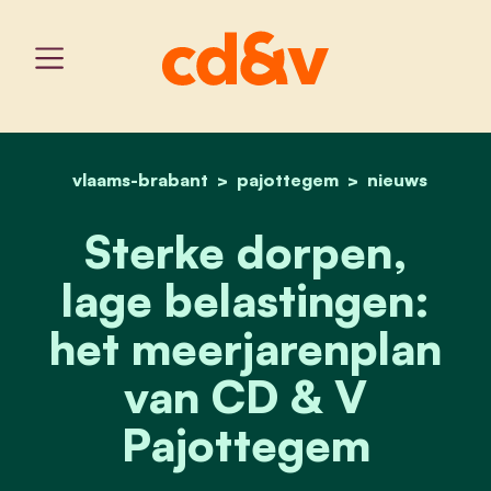
vlaams-brabant
pajottegem
home
sterke dorpen, lage bela
nieuws
Sterke dorpen,
lage belastingen:
het meerjarenplan
van CD & V
Pajottegem