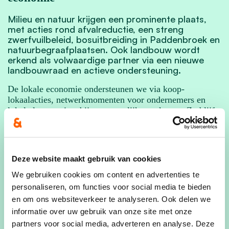
Milieu en natuur krijgen een prominente plaats,
met acties rond afvalreductie, een streng
zwerfvuilbeleid, bosuitbreiding in Paddenbroek en
natuurbegraafplaatsen. Ook landbouw wordt
erkend als volwaardige partner via een nieuwe
landbouwraad en actieve ondersteuning.
De lokale economie ondersteunen we via koop-
lokaalacties, netwerkmomenten voor ondernemers en
lokale leveranciers bij gemeentelijke aankopen. Zo blijft
Pajottegem niet alleen een aangename plek om te wonen,
maar ook om te werken en ondernemen.
Cultuur, onderwijs en vrije tijd
Deze website maakt gebruik van cookies
Voor cultuur en vrije tijd opent Pajottegem twee nieuwe
We gebruiken cookies om content en advertenties te
bibliotheken en twee kunstacademies. Dankzij een
personaliseren, om functies voor social media te bieden
hybride systeem blijven bibliotheekdiensten en
en om ons websiteverkeer te analyseren. Ook delen we
activiteiten toegankelijk in Herne.
informatie over uw gebruik van onze site met onze
partners voor social media, adverteren en analyse. Deze
Onderwijs en opvang blijven dicht bij huis, met