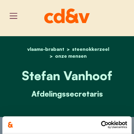
vlaams-brabant
home
steenokkerzeel
stefan vanhoof
onze mensen
Stefan Vanhoof
Afdelingssecretaris