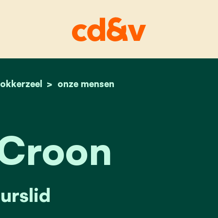
okkerzeel
home
lieve croon
onze mensen
 Croon
urslid