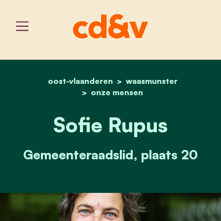
oost-vlaanderen
home
sofie rupus
waasmunster
onze mensen
Sofie Rupus
Gemeenteraadslid, plaats 20