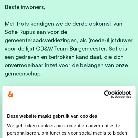
Beste inwoners,
Met trots kondigen we de derde opkomst van
Sofie Rupus aan voor de
gemeenteraadsverkiezingen, als (mede-)lijstduwer
voor de lijst CD&V/Team Burgemeester. Sofie is
een gedreven en betrokken kandidaat, die zich
onvermoeibaar inzet voor de belangen van onze
gemeenschap.
Sofie zet zich in voor onze plaatselijke
landbouwers, een cruciale pijler van onze lokale
economie en cultuur. Ze begrijpt de uitdagingen
waarmee zij te maken hebben en werkt aan
Deze website maakt gebruik van cookies
concrete oplossingen om hun positie te
We gebruiken cookies om content en advertenties te
versterken.
personaliseren, om functies voor social media te bieden