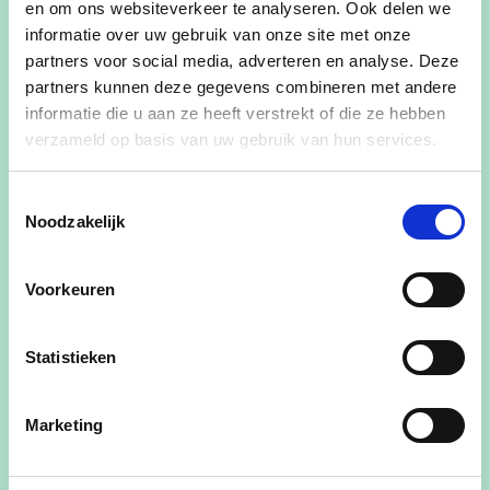
en om ons websiteverkeer te analyseren. Ook delen we
Daarnaast heeft Sofie een warm hart voor de
informatie over uw gebruik van onze site met onze
partners voor social media, adverteren en analyse. Deze
sociale en culturele samenleving (De Ruyter vzw).
partners kunnen deze gegevens combineren met andere
Ze streeft naar een inclusieve gemeente waar
informatie die u aan ze heeft verstrekt of die ze hebben
iedereen zich thuis voelt, en waar cultuur en
verzameld op basis van uw gebruik van hun services.
gemeenschapszin een centrale rol spelen in ons
dagelijks leven.
Toestemmingsselectie
Noodzakelijk
Tot slot blijft Sofie een toegewijde stem voor de
buren van De Ruyter. Ze is vastberaden om
Voorkeuren
ervoor te zorgen dat hun zorgen worden gehoord
en dat er passende maatregelen worden
Statistieken
genomen om hun leefomgeving te verbeteren.
Stem voor Sofie Rupus plaats 20 en kies voor een
Marketing
toekomst waarin onze landbouw, samenleving en
buurten bloeien!