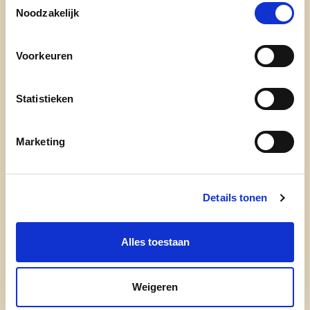
Noodzakelijk
aanga, gedreven door mijn verlangen om een
positieve bijdrage te leveren aan onze
gemeenschap.
Voorkeuren
Met mijn betrokkenheid bij de jeugd en landbouw
Statistieken
wil ik me inzetten voor een Lokeren waar we trots
op kunnen zijn. Ik geloof dat een bloeiende
Marketing
gemeenschap begint bij sterke wortels: door te
investeren in landbouw, het verenigingsleven te
versterken en onze jeugd alle kansen te bieden,
Details tonen
bouwen we samen aan een toekomst waarin
iedereen zich thuis voelt, van de stadskern tot aan
de velden.
Alles toestaan
"Mijn inzet voor positieve verandering drijft mij om
Weigeren
onophoudelijk te werken aan een betere toekomst