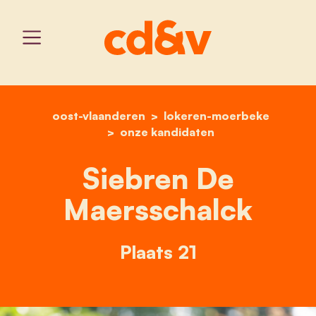
oost-vlaanderen
home
lokeren-moerbeke
siebren de maersschalck
onze kandidaten
Siebren De
Maersschalck
Plaats 21