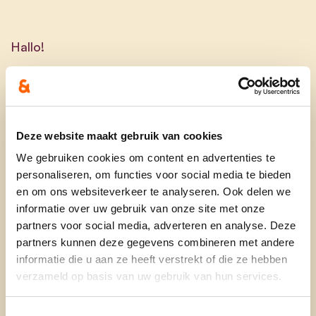
Hallo!
Ik ben Siebren De Maersschalck, 18 jaar en
student rechten aan de universiteit.
Deze website maakt gebruik van cookies
Als jongere met een diepe liefde voor het
We gebruiken cookies om content en advertenties te
platteland en onze stad Lokeren, voel ik me sterk
personaliseren, om functies voor social media te bieden
verbonden met onze agrarische tradities en het
en om ons websiteverkeer te analyseren. Ook delen we
landelijke karakter van onze omgeving.
informatie over uw gebruik van onze site met onze
Opgegroeid met waarden als respect en
partners voor social media, adverteren en analyse. Deze
gemeenschapszin, zet ik me met passie in binnen
partners kunnen deze gegevens combineren met andere
KLJ Lokeren Heiende. Politiek heeft me altijd
informatie die u aan ze heeft verstrekt of die ze hebben
geïnteresseerd, en dit is de eerste keer dat ik de
verzameld op basis van uw gebruik van hun services.
stap zet om actief betrokken te raken. Het is een
spannende uitdaging die ik met enthousiasme
Toestemmingsselectie