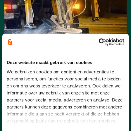
Deze website maakt gebruik van cookies
We gebruiken cookies om content en advertenties te
08/01/26
personaliseren, om functies voor social media te bieden
en om ons websiteverkeer te analyseren. Ook delen we
Koning Winter is in het land!
informatie over uw gebruik van onze site met onze
❄️
partners voor social media, adverteren en analyse. Deze
partners kunnen deze gegevens combineren met andere
w
interplan Olen: Strooiroutes en
informatie die u aan ze heeft verstrekt of die ze hebben
richtlijnen
verzameld op basis van uw gebruik van hun services.
Tijdens de winterperiode zet lokaal