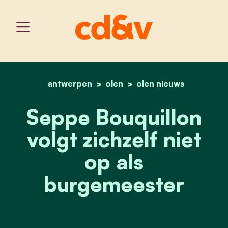
antwerpen
olen
home
seppe bouquillon volgt z
olen nieuws
Seppe Bouquillon
volgt zichzelf niet
op als
burgemeester