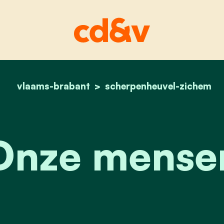
vlaams-brabant
scherpenheuvel-zichem
home
onze mensen
Onze mense