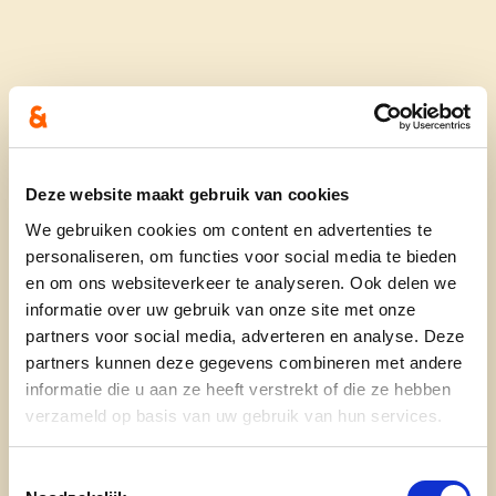
Wie ben je?
Ik ben Sarah, geboren op 11 augustus 1988 in
Torhout. Samen met mijn man Kris heb ik een
Deze website maakt gebruik van cookies
prachtige dochter Julie. Wij wonen in Heuvelland,
We gebruiken cookies om content en advertenties te
de mooiste gemeente van België.
personaliseren, om functies voor social media te bieden
Genieten doe ik door te tennissen, een stevige
en om ons websiteverkeer te analyseren. Ook delen we
wandeling maken tussen de Heuvellandse
informatie over uw gebruik van onze site met onze
wijnranken en genieten van de adembenemende
partners voor social media, adverteren en analyse. Deze
verzichten. In een ver verleden ook van zwemmen
partners kunnen deze gegevens combineren met andere
in de Torhoutse zwemclub en later ook als
informatie die u aan ze heeft verstrekt of die ze hebben
trainster in de Lichterveldse zwemclub.
verzameld op basis van uw gebruik van hun services.
Ik studeerde audiologische wetenschappen en
specialiseerde me in tinnitustherapie. Na mijn
Toestemmingsselectie