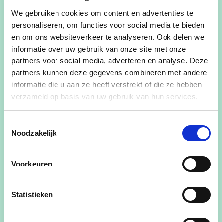
verhuisd naar Schellebelle, waar ik nog steeds
We gebruiken cookies om content en advertenties te
woon.
personaliseren, om functies voor social media te bieden
en om ons websiteverkeer te analyseren. Ook delen we
Mijn interesses zijn koken, voornamelijk met
informatie over uw gebruik van onze site met onze
producten uit de Aziatische keuken. Verder ben ik
partners voor social media, adverteren en analyse. Deze
ook altijd te vinden voor een internationale serie,
partners kunnen deze gegevens combineren met andere
met voorkeur iets Koreaans, Chinees, Thais,
informatie die u aan ze heeft verstrekt of die ze hebben
Turks, Spaans, etc.
verzameld op basis van uw gebruik van hun services.
Momenteel ben ik aan de slag als aankoper zwaar
materieel bij een firma in Aalst. Ik ga regelmatig
Toestemmingsselectie
eens met de fiets naar het werk en stel vast dat
Noodzakelijk
onze wegeninfrastructuur nog wat optimalisatie
kan gebruiken.
Voorkeuren
Daarnaast stoot ik als mede-inwoner al eens op
een bekommernis in onze gemeente. Jullie zullen
Statistieken
het wel kennen: zaken als ‘ge moet die stenen hier
los zien liggen’, ‘nog een beetje en ge kunt niet