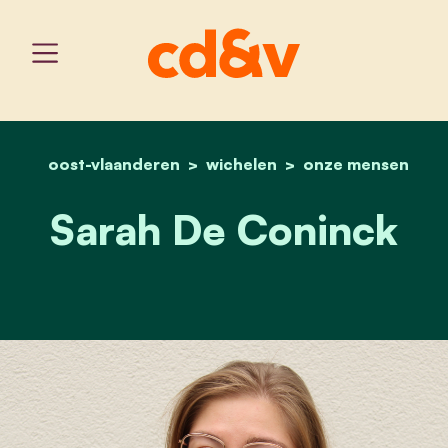
oost-vlaanderen
wichelen
home
sarah de coninck
onze mensen
Sarah De Coninck