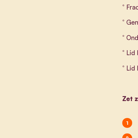
° Fra
° Ge
° Ond
° Lid
° Lid
Zet z