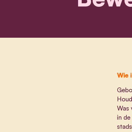
Wie i
Gebor
Houd
Was v
in de
stads