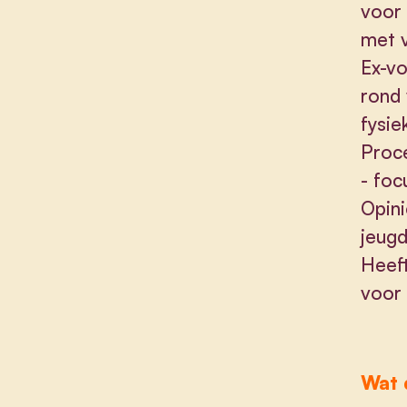
voor 
met v
Ex-vo
rond 
fysie
Proce
- foc
Opini
jeugd
Heeft
voor 
Wat d