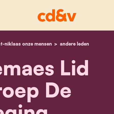
nt-niklaas onze mensen
home
sara weemaes
andere leden
maes Lid
oep De
ging