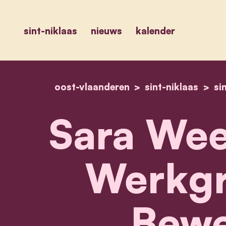
sint-niklaas
nieuws
kalender
oost-vlaanderen
sint-niklaas
si
Sara Wee
Werkgr
Bewe