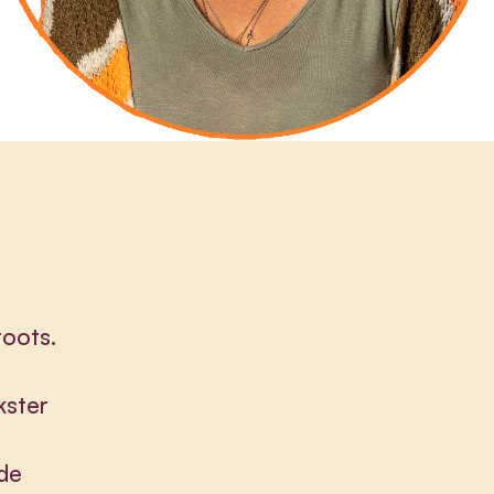
roots.
kster
gde