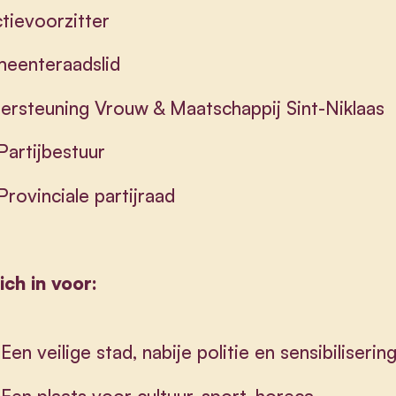
ctievoorzitter
meenteraadslid
ersteuning Vrouw & Maatschappij Sint-Niklaas
 Partijbestuur
 Provinciale partijraad
ich in voor:
Een veilige stad, nabije politie en sensibiliserin
Een plaats voor cultuur, sport, horeca