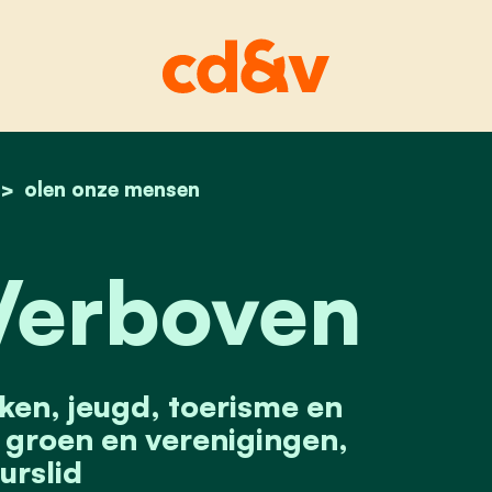
home
olen onze mensen
sander verboven
Verboven
en, jeugd, toerisme en
groen en verenigingen,
urslid