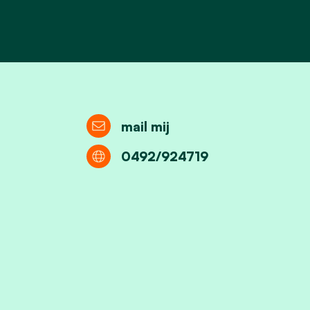
mail mij
0492/924719