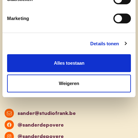
persoon die altijd in is voor een praatje.
Marketing
Wat is je favoriete plekje in Roeselare?
San Marco is mijn plekje bij uitstek om gezellig
iets te eten of drinken. Het is een fantastisch
Details tonen
team waar iedereen zich welkom voelt. Verder kan
je me ook wel af en toe zien in het nieuw
Alles toestaan
aangelegde krommebeekbos. Het is fijn om te
zien hoe het bos evolueert.
Weigeren
sander@studiofrank.be
@sanderdepovere
@sanderdepovere