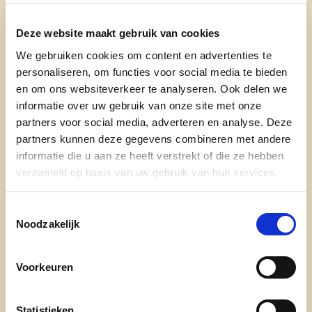
Wie ben je?
Deze website maakt gebruik van cookies
Ik ben een 29 jarige verkoper (adviseur) van
We gebruiken cookies om content en advertenties te
ramen en deuren. Sinds kort heb ik mijn
personaliseren, om functies voor social media te bieden
professionele volleybal carrière stopgezet na 11
en om ons websiteverkeer te analyseren. Ook delen we
jaar. (7 jaar bij Knack volley Roeselare).Ik woon
informatie over uw gebruik van onze site met onze
samen met mijn verloofde Leen van Grinsven en
partners voor social media, adverteren en analyse. Deze
mijn zoontje Gust in Beveren. We zijn door de
partners kunnen deze gegevens combineren met andere
informatie die u aan ze heeft verstrekt of die ze hebben
volleybal verhuisd van Antwerpen naar Roeselare
verzameld op basis van uw gebruik van hun services.
maar ondertussen zijn we zeker dat we
Roeselarenaar willen blijven.
Toestemmingsselectie
Waarom ben je kandidaat?
Noodzakelijk
Ik ben een jonge vader uit Beveren, en ik vind het
Voorkeuren
belangrijk dat mijn kind in een veilige en zorgeloze
omgeving opgroeit met genoeg leuke activiteiten.
Mensen zien mij als een sociaal en goedlachs
Statistieken