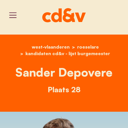
west-vlaanderen
home
sander depovere
roeselare
kandidaten cd&v - lijst burgemeester
Sander Depovere
Plaats 28