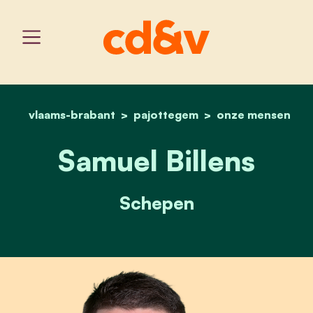
vlaams-brabant
pajottegem
home
samuel billens
onze mensen
Samuel Billens
Schepen