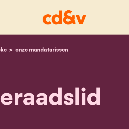
eke
home
sabine hiel
onze mandatarissen
raadslid